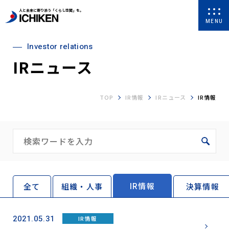
人と未来に寄り添う「くらし空間」を。
MENU
Investor relations
IRニュース
TOP
IR情報
IRニュース
IR情報
IR情報
全て
組織・人事
決算情報
2021.05.31
IR情報